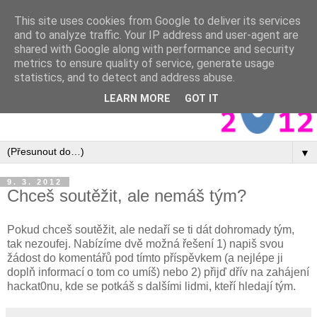
This site uses cookies from Google to deliver its services
and to analyze traffic. Your IP address and user-agent are
shared with Google along with performance and security
metrics to ensure quality of service, generate usage
statistics, and to detect and address abuse.
LEARN MORE
GOT IT
▼
9. 3. 2012
Chceš soutěžit, ale nemáš tým?
Pokud chceš soutěžit, ale nedaří se ti dát dohromady tým,
tak nezoufej. Nabízíme dvě možná řešení 1) napiš svou
žádost do komentářů pod tímto příspěvkem (a nejlépe ji
doplň informací o tom co umíš) nebo 2) přijď dřív na zahájení
hackat0nu, kde se potkáš s dalšími lidmi, kteří hledají tým.